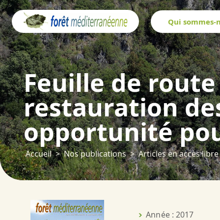
Panneau de gestion des cookies
Qui sommes-n
Feuille de route
restauration des
opportunité pou
Accueil
Nos publications
Articles en accès libre
Année : 2017