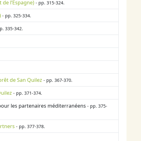
t de l’Espagne)
- pp. 315-324.
)
- pp. 325-334.
p. 335-342.
orêt de San Quilez
- pp. 367-370.
Quilez
- pp. 371-374.
é pour les partenaires méditerranéens
- pp. 375-
rtners
- pp. 377-378.