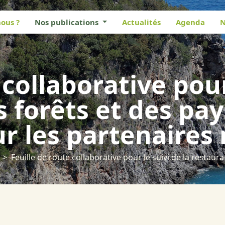
ous ?
Nos publications
Actualités
Agenda
N
 collaborative pour
 forêts et des pa
r les partenaires