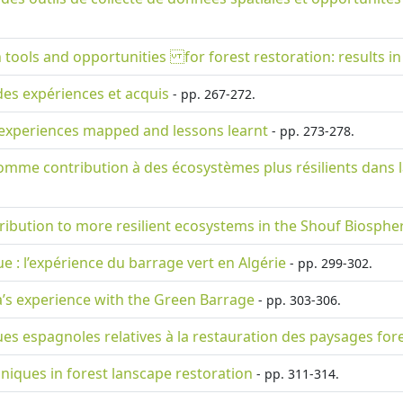
 tools and opportunities for forest restoration: results i
des expériences et acquis
- pp. 267-272.
 experiences mapped and lessons learnt
- pp. 273-278.
omme contribution à des écosystèmes plus résilients dans l
tribution to more resilient ecosystems in the Shouf Biosph
 : l’expérience du barrage vert en Algérie
- pp. 299-302.
a’s experience with the Green Barrage
- pp. 303-306.
ues espagnoles relatives à la restauration des paysages fore
niques in forest lanscape restoration
- pp. 311-314.