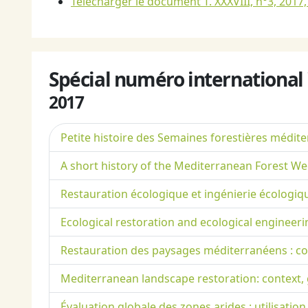
Télécharger le document T. XXXVIII, n°3, 2017,
Spécial numéro international
2017
Petite histoire des Semaines forestières médit
A short history of the Mediterranean Forest W
Restauration écologique et ingénierie écologiq
Ecological restoration and ecological engineeri
Restauration des paysages méditerranéens : con
Mediterranean landscape restoration: context, g
Évaluation globale des zones arides : utilisatio