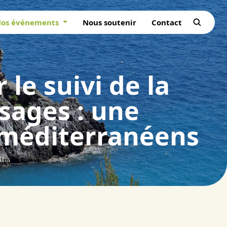
os événements
Nous soutenir
Contact
 le suivi de la
ysages : une
 méditerranéens
Feuille de route collaborative pour le suivi de la restauration des forêts et des paysages : une opportunité pour les partenaires méditerranéens