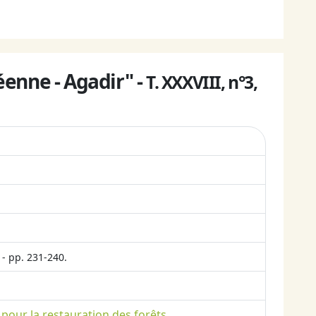
enne - Agadir" -
T. XXXVIII, n°3,
- pp. 231-240.
 pour la restauration des forêts