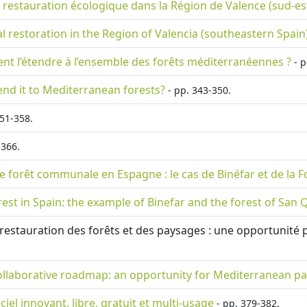
la restauration écologique dans la Région de Valence (sud-es
cal restoration in the Region of Valencia (southeastern Spain
ment l’étendre à l’ensemble des forêts méditerranéennes ?
- p
tend it to Mediterranean forests?
- pp. 343-350.
51-358.
-366.
ne forêt communale en Espagne : le cas de Binéfar et de la F
orest in Spain: the example of Binefar and the forest of San 
 la restauration des forêts et des paysages : une opportunit
ollaborative roadmap: an opportunity for Mediterranean pa
iciel innovant, libre, gratuit et multi-usage
- pp. 379-382.