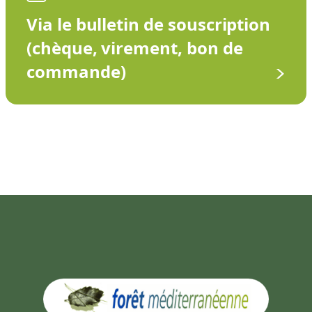
Via le bulletin de souscription
(chèque, virement, bon de
commande)