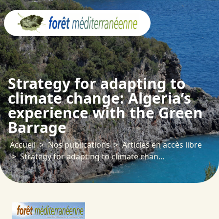
Panneau de gestion des cookies
Strategy for adapting to
climate change: Algeria’s
experience with the Green
Barrage
Accueil
Nos publications
Articles en accès libre
Strategy for adapting to climate change: Algeria’s experience with the Green Barrage