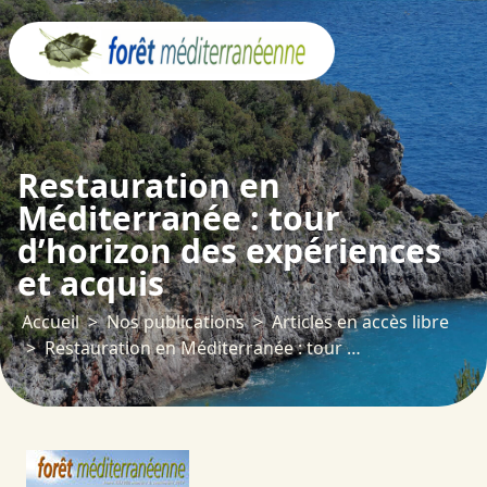
Panneau de gestion des cookies
Restauration en
Méditerranée : tour
d’horizon des expériences
et acquis
Accueil
Nos publications
Articles en accès libre
Restauration en Méditerranée : tour d’horizon des expériences et acquis