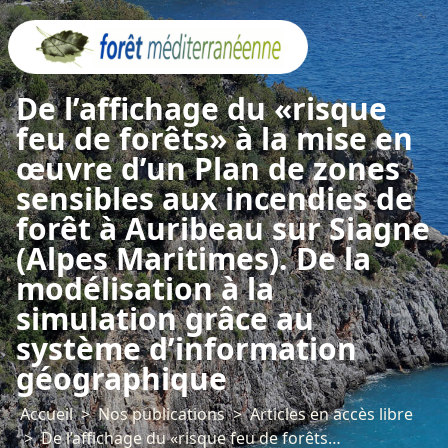
Panneau de gestion des cookies
De l’affichage du «risque
feu de forêts» à la mise en
œuvre d’un Plan de zones
sensibles aux incendies de
forêt à Auribeau sur Siagne
(Alpes Maritimes). De la
modélisation à la
simulation grâce au
système d’information
géographique
Accueil
Nos publications
Articles en accès libre
De l’affichage du «risque feu de forêts» à la mise en œuvre d’un Plan de zones sensibles aux incendies de forêt à Auribeau sur Siagne (Alpes Maritimes). De la modélisation à la simulation grâce au système d’information géographique