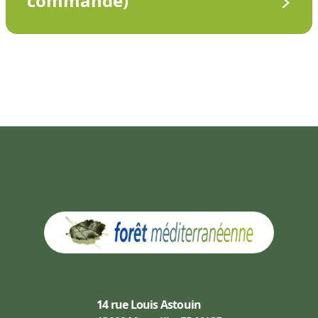
commande)
14 rue Louis Astouin