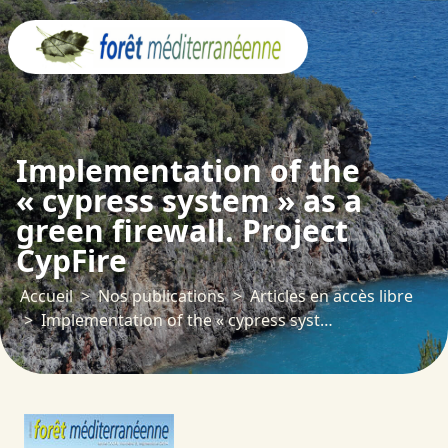
Panneau de gestion des cookies
Implementation of the
« cypress system » as a
green firewall. Project
CypFire
Accueil
Nos publications
Articles en accès libre
Implementation of the « cypress system » as a green firewall. Project CypFire