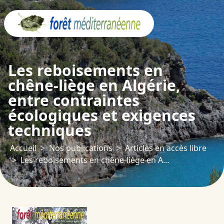
Panneau de gestion des cookies
Les reboisements en
chêne-liège en Algérie,
entre contraintes
écologiques et exigences
techniques
Accueil
Nos publications
Articles en accès libre
Les reboisements en chêne-liège en Algérie, entre contraintes écologiques et exigences techniques