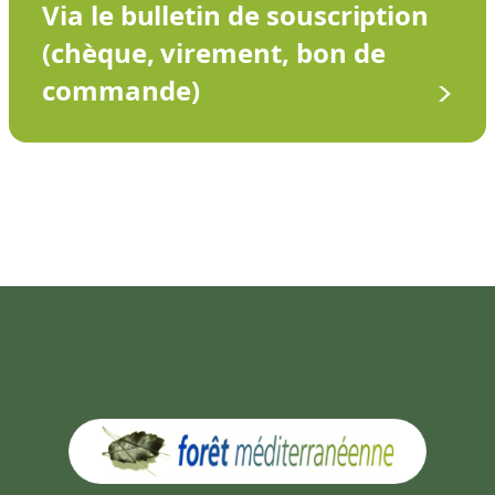
Via le bulletin de souscription
(chèque, virement, bon de
commande)