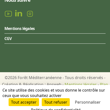
Mentions légales
CGV
©2026 Forêt Méditerranéenne - Tous droits réservés -
Création & Réalisation : Answeb -
Mentions légales
-
Plan
Ce site utilise des cookies et vous donne le contrôle sur
du site
-
Gestion des cookies
ceux que vous souhaitez activer
Tout accepter
Tout refuser
Personnaliser
DON
PUBLICATIONS