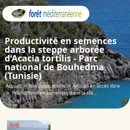
Panneau de gestion des cookies
Productivité en semences
dans la steppe arborée
d’Acacia tortilis - Parc
national de Bouhedma
(Tunisie)
Accueil
Nos publications
Articles en accès libre
Productivité en semences dans la steppe arborée d’Acacia tortilis - Parc national de Bouhedma (Tunisie)