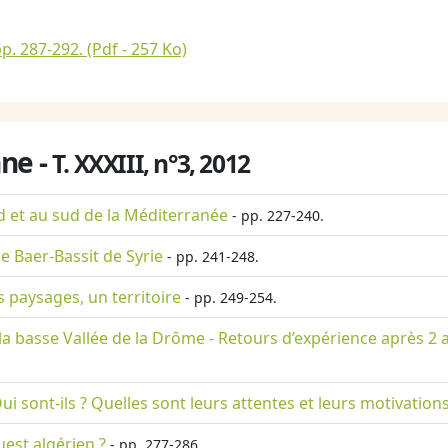
pp. 287-292.
(Pdf - 257 Ko)
ne -
T. XXXIII, n°3, 2012
d et au sud de la Méditerranée
- pp. 227-240.
le Baer-Bassit de Syrie
- pp. 241-248.
s paysages, un territoire
- pp. 249-254.
la basse Vallée de la Drôme - Retours d’expérience après 2
ui sont-ils ? Quelles sont leurs attentes et leurs motivations
uest algérien ?
- pp. 277-286.