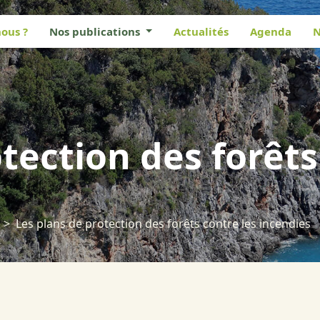
ous ?
Nos publications
Actualités
Agenda
N
tection des forêts
Les plans de protection des forêts contre les incendies