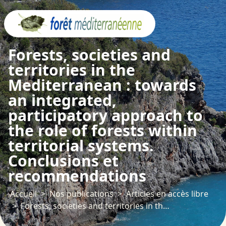
Panneau de gestion des cookies
Forests, societies and
territories in the
Mediterranean : towards
an integrated,
participatory approach to
the role of forests within
territorial systems.
Conclusions et
recommendations
Accueil
Nos publications
Articles en accès libre
Forests, societies and territories in the Mediterranean : towards an integrated, participatory approach to the role of forests within territorial systems. Conclusions et recommendations