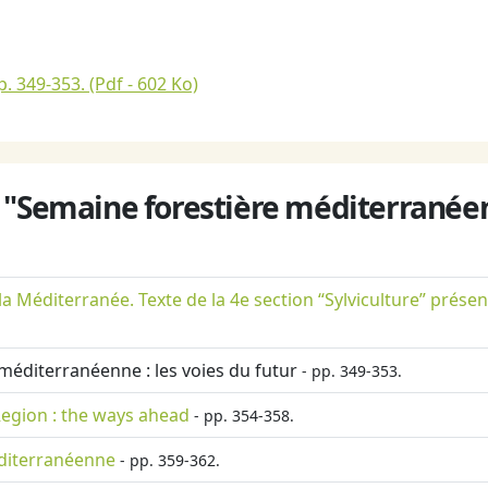
p. 349-353.
(Pdf - 602 Ko)
 "Semaine forestière méditerranée
 Méditerranée. Texte de la 4e section “Sylviculture” présen
 méditerranéenne : les voies du futur
- pp. 349-353.
Region : the ways ahead
- pp. 354-358.
éditerranéenne
- pp. 359-362.