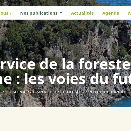
ous ?
Nos publications
Actualités
Agenda
N
rvice de la forest
 : les voies du fu