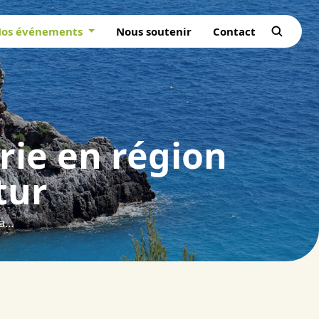
os événements
Nous soutenir
Contact
erie en région
tur
La science au service de la foresterie en région méditerranéenne : les voies du futur