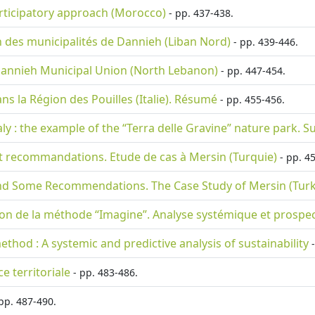
rticipatory approach (Morocco)
- pp. 437-438.
n des municipalités de Dannieh (Liban Nord)
- pp. 439-446.
annieh Municipal Union (North Lebanon)
- pp. 447-454.
ans la Région des Pouilles (Italie). Résumé
- pp. 455-456.
taly : the example of the “Terra delle Gravine” nature park.
 et recommandations. Etude de cas à Mersin (Turquie)
- pp. 4
and Some Recommendations. The Case Study of Mersin (Turk
tion de la méthode “Imagine”. Analyse systémique et prospec
thod : A systemic and predictive analysis of sustainability
-
e territoriale
- pp. 483-486.
pp. 487-490.