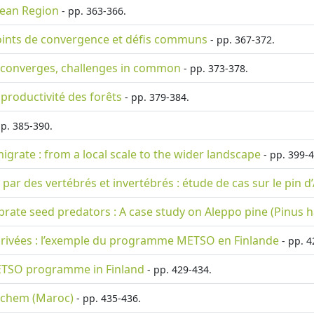
nean Region
- pp. 363-366.
 points de convergence et défis communs
- pp. 367-372.
it converges, challenges in common
- pp. 373-378.
 productivité des forêts
- pp. 379-384.
p. 385-390.
igrate : from a local scale to the wider landscape
- pp. 399-4
 par des vertébrés et invertébrés : étude de cas sur le pin d
rate seed predators : A case study on Aleppo pine (Pinus h
 privées : l’exemple du programme METSO en Finlande
- pp. 4
 METSO programme in Finland
- pp. 429-434.
hachem (Maroc)
- pp. 435-436.