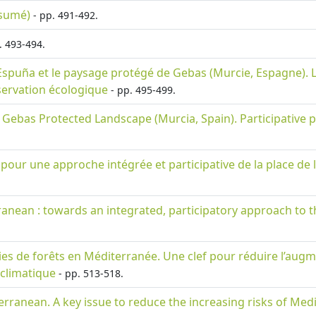
ésumé)
- pp. 491-492.
. 493-494.
 Espuña et le paysage protégé de Gebas (Murcie, Espagne). La
ervation écologique
- pp. 495-499.
 Gebas Protected Landscape (Murcia, Spain). Participative
: pour une approche intégrée et participative de la place de 
rranean : towards an integrated, participatory approach to th
s de forêts en Méditerranée. Une clef pour réduire l’augme
climatique
- pp. 513-518.
erranean. A key issue to reduce the increasing risks of Medi