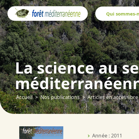
Panneau de gestion des cookies
Qui sommes-n
La science au se
méditerranéenne
Accueil
Nos publications
Articles en accès libre
Année : 2011