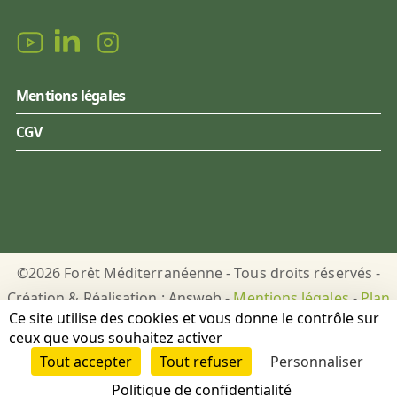
Mentions légales
CGV
©2026 Forêt Méditerranéenne - Tous droits réservés -
Création & Réalisation : Answeb -
Mentions légales
-
Plan
Ce site utilise des cookies et vous donne le contrôle sur
du site
-
Gestion des cookies
ceux que vous souhaitez activer
Tout accepter
Tout refuser
Personnaliser
DON
PUBLICATIONS
Politique de confidentialité