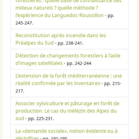
forestières : quelle base de connaissance des
milieux naturels ? quelle méthode ?
l’expérience du Languedoc-Roussillon
- pp.
245-247.
Reconstitution après incendie dans les
Préalpes du Sud
- pp. 238-241.
Détection de changements forestiers à l’aide
d’images satellitales
- pp. 242-244
L’extension de la forêt méditerranéenne : une
réalité confirmée par les inventaires
- pp. 215-
217.
Associer sylviculture et pâturage en forêt de
production. Le cas du mélézin des Alpes du
sud
- pp. 225-231.
La «demande sociale», notion évidente ou à
déchiffrer
- pp. 191-195.