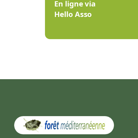
En ligne via
Hello Asso