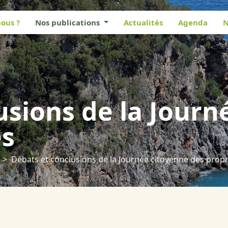
ous ?
Nos publications
Actualités
Agenda
N
usions de la Journ
es