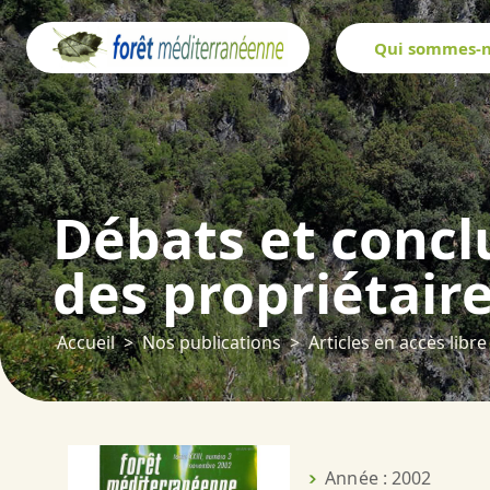
Panneau de gestion des cookies
Qui sommes-n
Débats et concl
des propriétair
Accueil
Nos publications
Articles en accès libre
Année : 2002