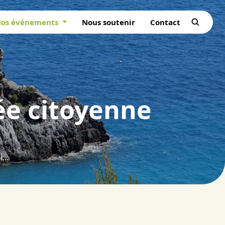
os événements
Nous soutenir
Contact
ée citoyenne
Débats et conclusions de la Journée citoyenne des propriétaires