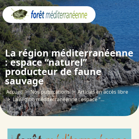
Panneau de gestion des cookies
La région méditerranéenne
: espace “naturel”
producteur de faune
sauvage
Accueil
Nos publications
Articles en accès libre
La région méditerranéenne : espace “naturel” producteur de faune sauvage