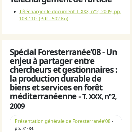
Télécharger le document T. XXX, n°2, 2009, pp.
103-110.
(Pdf - 502 Ko)
Spécial Foresterranée’08 - Un
enjeu à partager entre
chercheurs et gestionnaires :
la production durable de
biens et services en forêt
méditerranéenne -
T. XXX, n°2,
2009
Présentation générale de Foresterranée’08
-
pp. 81-84.