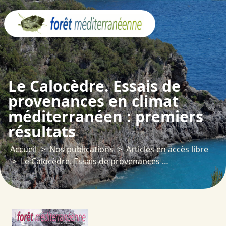
Panneau de gestion des cookies
Le Calocèdre. Essais de
provenances en climat
méditerranéen : premiers
résultats
Accueil
Nos publications
Articles en accès libre
Le Calocèdre. Essais de provenances en climat méditerranéen : premiers résultats