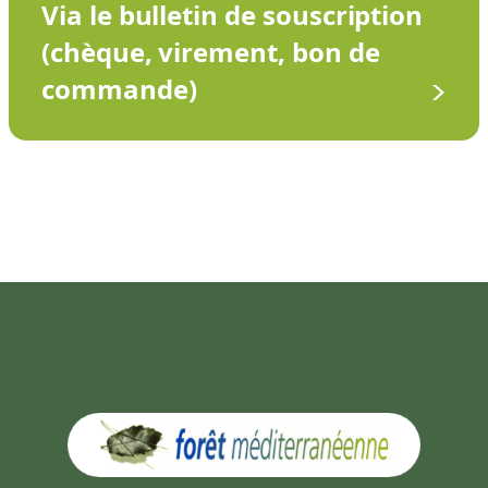
Via le bulletin de souscription
(chèque, virement, bon de
commande)