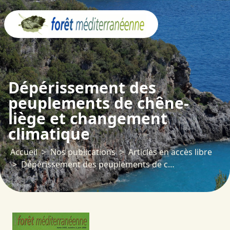
Panneau de gestion des cookies
Dépérissement des
peuplements de chêne-
liège et changement
climatique
Accueil
Nos publications
Articles en accès libre
Dépérissement des peuplements de chêne-liège et changement climatique