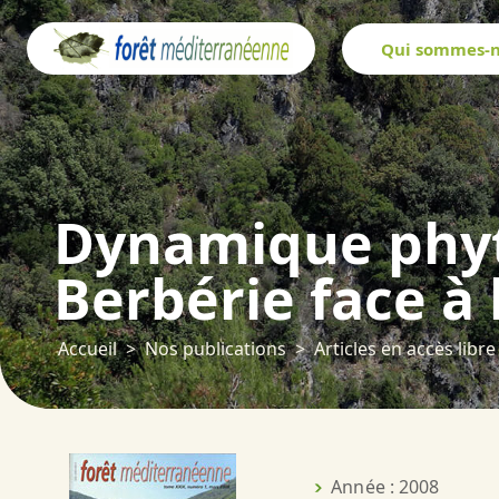
Panneau de gestion des cookies
Qui sommes-n
Dynamique phyt
Berbérie face à 
Accueil
Nos publications
Articles en accès libre
Année : 2008