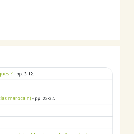
qués ?
- pp. 3-12.
tlas marocain)
- pp. 23-32.