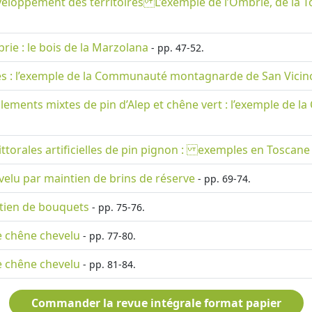
veloppement des territoires L’exemple de l’Ombrie, de la To
ie : le bois de la Marzolana
- pp. 47-52.
hes : l’exemple de la Communauté montagnarde de San Vicin
uplements mixtes de pin d’Alep et chêne vert : l’exemple d
littorales artificielles de pin pignon : exemples en Toscane
velu par maintien de brins de réserve
- pp. 69-74.
ntien de bouquets
- pp. 75-76.
de chêne chevelu
- pp. 77-80.
de chêne chevelu
- pp. 81-84.
Commander la revue intégrale format papier