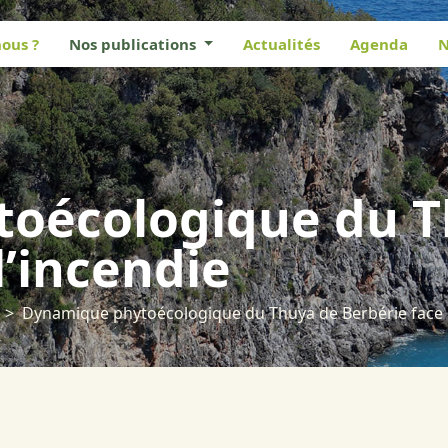
ous ?
Nos publications
Actualités
Agenda
N
oécologique du T
l’incendie