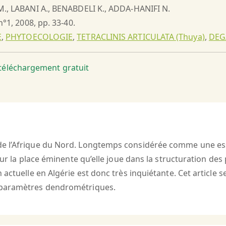
M., LABANI A., BENABDELI K., ADDA-HANIFI N.
n°1, 2008, pp. 33-40.
E
,
PHYTOECOLOGIE
,
TETRACLINIS ARTICULATA (Thuya)
,
DEG
t téléchargement gratuit
e l’Afrique du Nord. Longtemps considérée comme une esse
 sur la place éminente qu’elle joue dans la structuration d
 actuelle en Algérie est donc très inquiétante. Cet article
 paramètres dendrométriques.