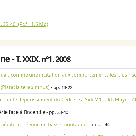
. 33-40.
(Pdf - 1.6 Mo)
ne -
T. XXIX, n°1, 2008
es jouait comme une incitation aux comportements les plus ris
(Pistacia terebinthus)
- pp. 13-22.
ent sur le dépérissement du Cèdre à Sidi M’Guild (Moyen A
e face à l’incendie
- pp. 33-40.
rêt méditerranéenne en basse montagne
- pp. 41-44.