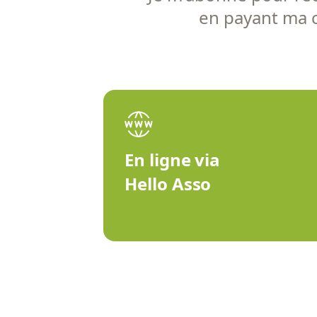
en payant ma co
En ligne via
Hello Asso