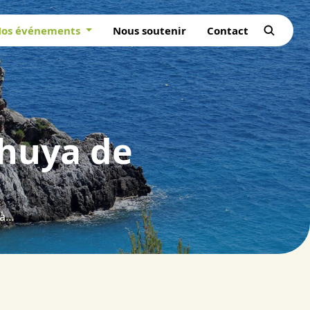
os événements
Nous soutenir
Contact
huya de
Dynamique phytoécologique du Thuya de Berbérie face à l’incendie