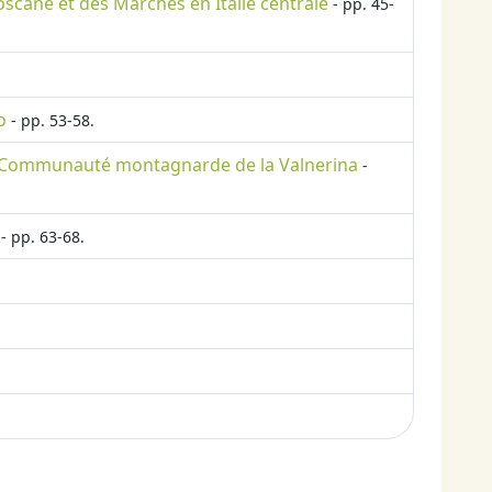
scane et des Marches en Italie centrale
- pp. 45-
o
- pp. 53-58.
e la Communauté montagnarde de la Valnerina
-
- pp. 63-68.