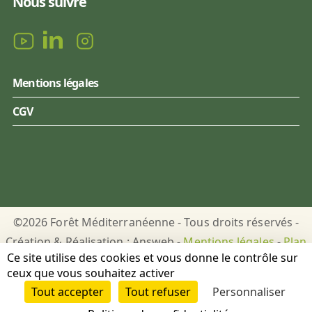
Nous suivre
Mentions légales
CGV
©2026 Forêt Méditerranéenne - Tous droits réservés -
Création & Réalisation : Answeb -
Mentions légales
-
Plan
Ce site utilise des cookies et vous donne le contrôle sur
du site
-
Gestion des cookies
ceux que vous souhaitez activer
Tout accepter
Tout refuser
Personnaliser
DON
PUBLICATIONS