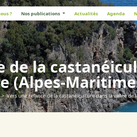
ous ?
Nos publications
Actualités
Agenda
N
 de la castanéicul
ée (Alpes-Maritime