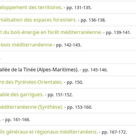
eloppement des territoires.
- pp. 131-135.
ialisation des espaces forestiers.
- pp. 136-138.
nt du bois-énergie en forêt méditerranéenne.
- pp. 139-141.
ère-bois méditerranéenne
- pp. 142-143.
.
allée de la Tinée (Alpes-Maritimes).
- pp. 145-146.
ure des Pyrénées-Orientales.
- pp. 150.
able des garrigues.
- pp. 151-152.
e méditerranéenne (Synthèse).
- pp. 153-160.
.
- pp. 161-166.
seils généraux et régionaux méditerranéens.
- pp. 167-172.