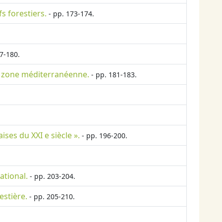
 forestiers.
- pp. 173-174.
7-180.
en zone méditerranéenne.
- pp. 181-183.
ses du XXI e siècle ».
- pp. 196-200.
ational.
- pp. 203-204.
estière.
- pp. 205-210.