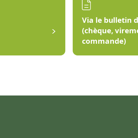
Via le bulletin 
(chèque, virem
commande)