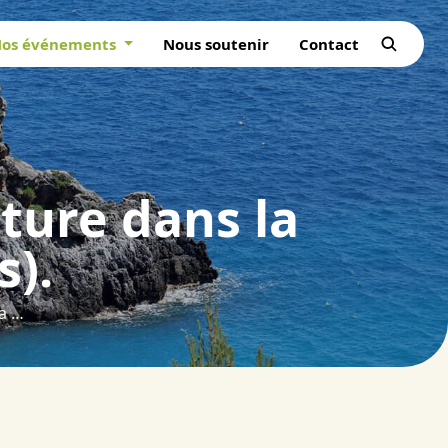
os événements
Nous soutenir
Contact
ture dans la
s).
Vers une relance de la castanéiculture dans la vallée de la Tinée (Alpes-Maritimes).