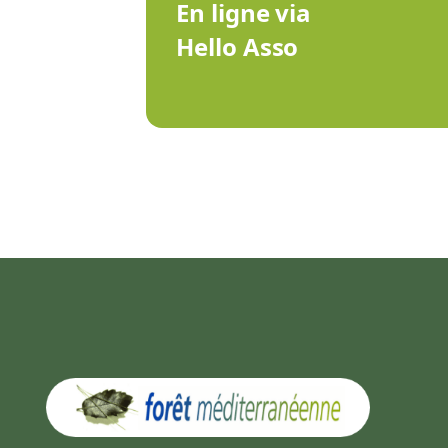
En ligne via
Hello Asso