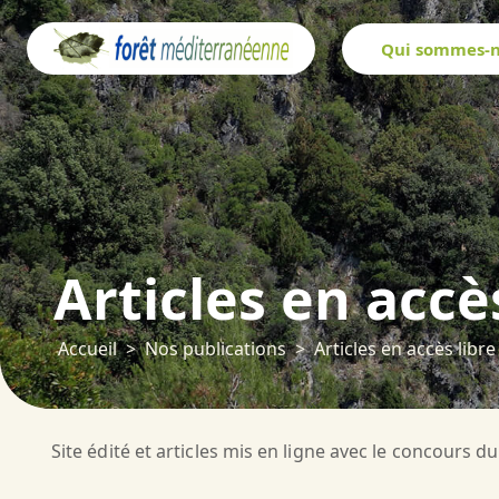
Panneau de gestion des cookies
Qui sommes-n
Articles en accè
Accueil
Nos publications
Articles en accès libre
Site édité et articles mis en ligne avec le concours d