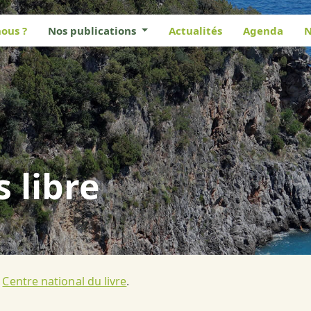
ous ?
Nos publications
Actualités
Agenda
N
s libre
u
Centre national du livre
.