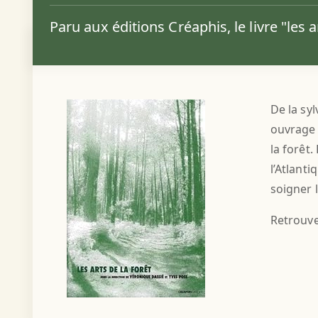
Paru aux éditions Créaphis, le livre "les 
De la syl
ouvrage e
la forêt
l’Atlanti
soigner l
Retrouve