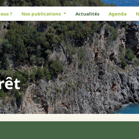
ous ?
Nos publications
Actualités
Agenda
N
rêt