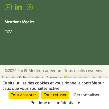
Mentions légales
CGV
©2026 Forêt Méditerranéenne - Tous droits réservés -
Création & Réalisation : Answeb -
Mentions légales
-
Plan
Ce site utilise des cookies et vous donne le contrôle sur
du site
-
Gestion des cookies
ceux que vous souhaitez activer
Tout accepter
Tout refuser
Personnaliser
DON
PUBLICATIONS
Politique de confidentialité